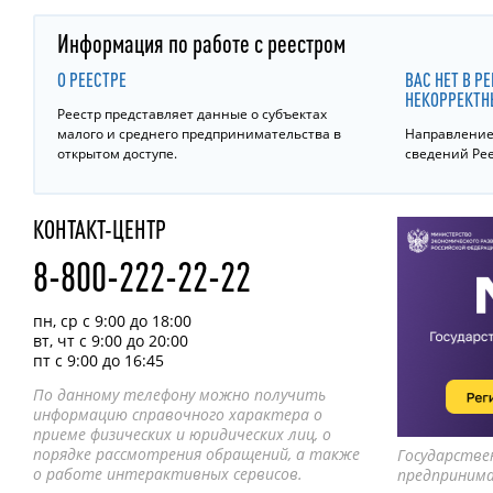
Информация по работе с реестром
О РЕЕСТРЕ
ВАС НЕТ В Р
НЕКОРРЕКТН
Реестр представляет данные о субъектах
малого и среднего предпринимательства в
Направление 
открытом доступе.
сведений Ре
КОНТАКТ-ЦЕНТР
8-800-222-22-22
пн, ср с 9:00 до 18:00
вт, чт с 9:00 до 20:00
пт с 9:00 до 16:45
По данному телефону можно получить
информацию справочного характера о
приеме физических и юридических лиц, о
порядке рассмотрения обращений, а также
Государстве
о работе интерактивных сервисов.
предприним