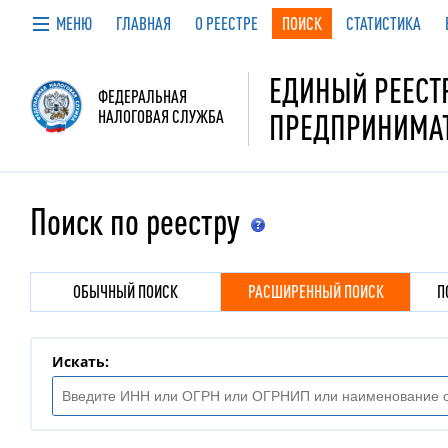
МЕНЮ
ГЛАВНАЯ
О РЕЕСТРЕ
ПОИСК
СТАТИСТИКА
ЕДИНЫЙ РЕЕСТР
ФЕДЕРАЛЬНАЯ
НАЛОГОВАЯ СЛУЖБА
ПРЕДПРИНИМА
Поиск по реестру
Внимание!
ОБЫЧНЫЙ ПОИСК
РАСШИРЕННЫЙ ПОИСК
П
Поиск юридических лиц и
Поиск сведений о юридич
Искать
: